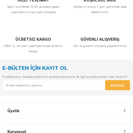
HIZLI TESLİMAT
KOŞULSUZ İADE
Seçili ürünlerde 12:00 ye kadar gelen
Aldığınız ürünü 7 gün içerisinde iade
siparişleriniz aynı gün kargoda
edebilirsiniz
ÜCRETSİZ KARGO
GÜVENLİ ALIŞVERİŞ
2500 TL ve üzeri siparişlerinizde ücretsiz
SSL ile güvenli alışveriş yapabilirsiniz
kargo!
E-BÜLTEN İÇİN KAYIT OL
Fırsatlarımız, kampanyalarımız ve duyurularımızla ile ilgili e-posta almak ister misiniz?
KAYDOL
Üyelik
Kurumsal