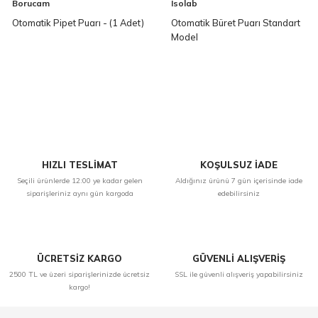
Borucam
Isolab
Otomatik Pipet Puarı - (1 Adet)
Otomatik Büret Puarı Standart
Model
HIZLI TESLİMAT
KOŞULSUZ İADE
Seçili ürünlerde 12:00 ye kadar gelen
Aldığınız ürünü 7 gün içerisinde iade
siparişleriniz aynı gün kargoda
edebilirsiniz
ÜCRETSİZ KARGO
GÜVENLİ ALIŞVERİŞ
2500 TL ve üzeri siparişlerinizde ücretsiz
SSL ile güvenli alışveriş yapabilirsiniz
kargo!