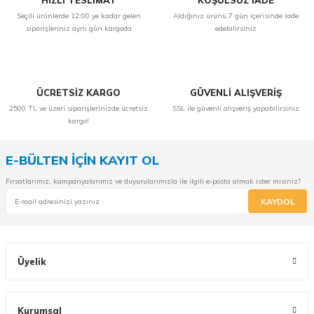
HIZLI TESLİMAT
KOŞULSUZ İADE
Seçili ürünlerde 12:00 ye kadar gelen
Aldığınız ürünü 7 gün içerisinde iade
siparişleriniz aynı gün kargoda
edebilirsiniz
ÜCRETSİZ KARGO
GÜVENLİ ALIŞVERİŞ
2500 TL ve üzeri siparişlerinizde ücretsiz
SSL ile güvenli alışveriş yapabilirsiniz
kargo!
E-BÜLTEN İÇİN KAYIT OL
Fırsatlarımız, kampanyalarımız ve duyurularımızla ile ilgili e-posta almak ister misiniz?
KAYDOL
Üyelik
Kurumsal