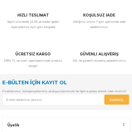
HIZLI TESLİMAT
KOŞULSUZ İADE
Seçili ürünlerde 12:00 ye kadar gelen
Aldığınız ürünü 7 gün içerisinde iade
siparişleriniz aynı gün kargoda
edebilirsiniz
ÜCRETSİZ KARGO
GÜVENLİ ALIŞVERİŞ
2500 TL ve üzeri siparişlerinizde ücretsiz
SSL ile güvenli alışveriş yapabilirsiniz
kargo!
E-BÜLTEN İÇİN KAYIT OL
Fırsatlarımız, kampanyalarımız ve duyurularımızla ile ilgili e-posta almak ister misiniz?
KAYDOL
Üyelik