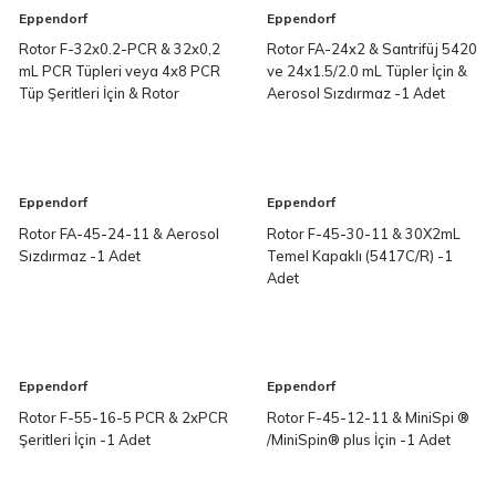
Eppendorf
Eppendorf
Rotor F-32x0.2-PCR & 32x0,2
Rotor FA-24x2 & Santrifüj 5420
mL PCR Tüpleri veya 4x8 PCR
ve 24x1.5/2.0 mL Tüpler İçin &
Tüp Şeritleri İçin & Rotor
Aerosol Sızdırmaz -1 Adet
Kapağı Dahil & Santrifüj 5420
İçin -1 Adet
Eppendorf
Eppendorf
Rotor FA-45-24-11 & Aerosol
Rotor F-45-30-11 & 30X2mL
Sızdırmaz -1 Adet
Temel Kapaklı (5417C/R) -1
Adet
Eppendorf
Eppendorf
Rotor F-55-16-5 PCR & 2xPCR
Rotor F-45-12-11 & MiniSpi ®
Şeritleri İçin -1 Adet
/MiniSpin® plus İçin -1 Adet