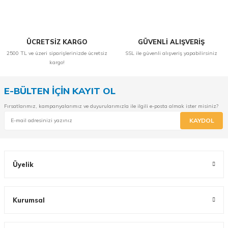
ÜCRETSİZ KARGO
GÜVENLİ ALIŞVERİŞ
2500 TL ve üzeri siparişlerinizde ücretsiz
SSL ile güvenli alışveriş yapabilirsiniz
kargo!
E-BÜLTEN İÇİN KAYIT OL
Fırsatlarımız, kampanyalarımız ve duyurularımızla ile ilgili e-posta almak ister misiniz?
KAYDOL
Üyelik
Kurumsal