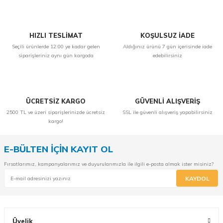
HIZLI TESLİMAT
KOŞULSUZ İADE
Seçili ürünlerde 12:00 ye kadar gelen
Aldığınız ürünü 7 gün içerisinde iade
siparişleriniz aynı gün kargoda
edebilirsiniz
ÜCRETSİZ KARGO
GÜVENLİ ALIŞVERİŞ
2500 TL ve üzeri siparişlerinizde ücretsiz
SSL ile güvenli alışveriş yapabilirsiniz
kargo!
E-BÜLTEN İÇİN KAYIT OL
Fırsatlarımız, kampanyalarımız ve duyurularımızla ile ilgili e-posta almak ister misiniz?
KAYDOL
Üyelik