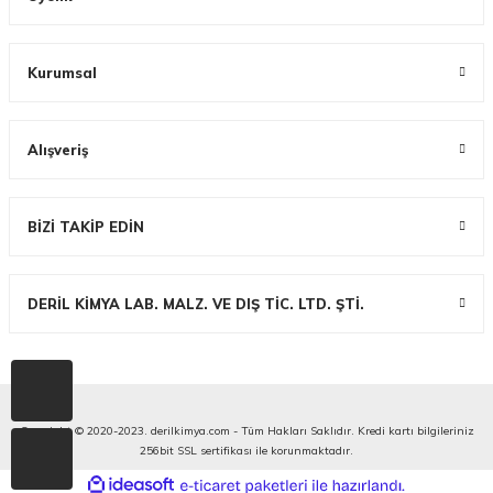
Kurumsal
Alışveriş
BİZİ TAKİP EDİN
DERİL KİMYA LAB. MALZ. VE DIŞ TİC. LTD. ŞTİ.
Copyright © 2020-2023. derilkimya.com - Tüm Hakları Saklıdır. Kredi kartı bilgileriniz
256bit SSL sertifikası ile korunmaktadır.
ideasoft
ile
e-