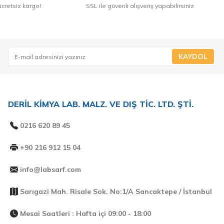
ücretsiz kargo!
SSL ile güvenli alışveriş yapabilirsiniz
KAYDOL
DERİL KİMYA LAB. MALZ. VE DIŞ TİC. LTD. ŞTİ.
0216 620 89 45
+90 216 912 15 04
info@labsarf.com
Sarıgazi Mah. Risale Sok. No:1/A Sancaktepe / İstanbul
Mesai Saatleri : Hafta içi 09:00 - 18:00