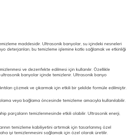
 temizleme maddesidir. Ultrasonik banyolar, su içindeki nesneleri
yo deterjanları, bu temizleme işlemine katkı sağlamak ve etkinliği
izlenmesi ve dezenfekte edilmesi için kullanılır. Özellikle
 ultrasonik banyolar içinde temizlenir. Ultrasonik banyo
tıları çözmek ve çıkarmak için etkili bir şekilde formüle edilmiştir.
aplama veya bağlama öncesinde temizleme amacıyla kullanılabilir.
p parçaların temizlenmesinde etkili olabilir. Ultrasonik enerji,
larının temizleme kabiliyetini artırmak için tasarlanmış özel
aha iyi temizlenmesini sağlamak için özel olarak üretilir.