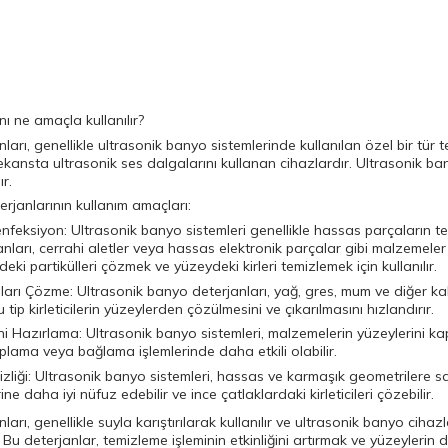
ı ne amaçla kullanılır?
ları, genellikle ultrasonik banyo sistemlerinde kullanılan özel bir tür
ekansta ultrasonik ses dalgalarını kullanan cihazlardır. Ultrasonik ban
r.
erjanlarının kullanım amaçları:
nfeksiyon:
Ultrasonik banyo sistemleri genellikle hassas parçaların tem
ları, cerrahi aletler veya hassas elektronik parçalar gibi malzemeler
ndeki partikülleri çözmek ve yüzeydeki kirleri temizlemek için kullanılır.
ıları Çözme:
Ultrasonik banyo deterjanları, yağ, gres, mum ve diğer kalın
u tip kirleticilerin yüzeylerden çözülmesini ve çıkarılmasını hızlandırır.
i Hazırlama:
Ultrasonik banyo sistemleri, malzemelerin yüzeylerini k
plama veya bağlama işlemlerinde daha etkili olabilir.
liği:
Ultrasonik banyo sistemleri, hassas ve karmaşık geometrilere sahi
ne daha iyi nüfuz edebilir ve ince çatlaklardaki kirleticileri çözebilir.
arı, genellikle suyla karıştırılarak kullanılır ve ultrasonik banyo cihaz
Bu deterjanlar, temizleme işleminin etkinliğini artırmak ve yüzeylerin d