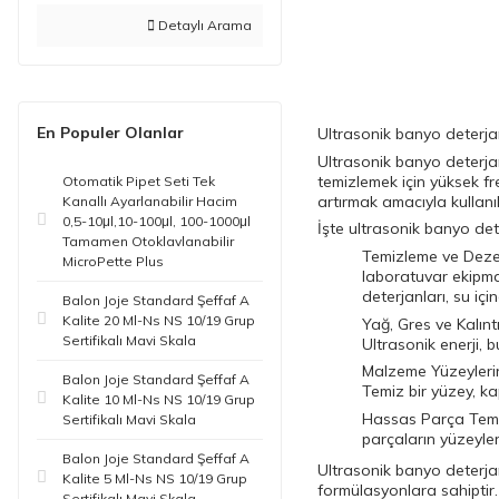
Detaylı Arama
En Populer Olanlar
Ultrasonik banyo deterjan
Ultrasonik banyo deterjan
temizlemek için yüksek fr
Otomatik Pipet Seti Tek
artırmak amacıyla kullanılı
Kanallı Ayarlanabilir Hacim
0,5-10μl,10-100μl, 100-1000μl
İşte ultrasonik banyo det
Tamamen Otoklavlanabilir
Temizleme ve Deze
MicroPette Plus
laboratuvar ekipman
deterjanları, su içi
Balon Joje Standard Şeffaf A
Kalite 20 Ml-Ns NS 10/19 Grup
Yağ, Gres ve Kalınt
Sertifikalı Mavi Skala
Ultrasonik enerji, b
Malzeme Yüzeylerin
Balon Joje Standard Şeffaf A
Temiz bir yüzey, ka
Kalite 10 Ml-Ns NS 10/19 Grup
Hassas Parça Temiz
Sertifikalı Mavi Skala
parçaların yüzeyleri
Balon Joje Standard Şeffaf A
Ultrasonik banyo deterjanl
Kalite 5 Ml-Ns NS 10/19 Grup
formülasyonlara sahiptir. 
Sertifikalı Mavi Skala