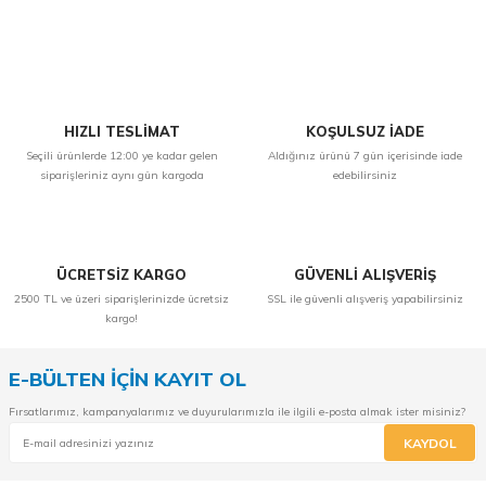
Yorum Yaz
HIZLI TESLİMAT
KOŞULSUZ İADE
Seçili ürünlerde 12:00 ye kadar gelen
Aldığınız ürünü 7 gün içerisinde iade
siparişleriniz aynı gün kargoda
edebilirsiniz
ÜCRETSİZ KARGO
GÜVENLİ ALIŞVERİŞ
2500 TL ve üzeri siparişlerinizde ücretsiz
SSL ile güvenli alışveriş yapabilirsiniz
kargo!
E-BÜLTEN İÇİN KAYIT OL
Fırsatlarımız, kampanyalarımız ve duyurularımızla ile ilgili e-posta almak ister misiniz?
KAYDOL