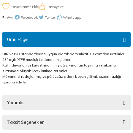
Tavsiye Et
Facebook
Twitter
Whatsapp
Paylaş:
Ürün Bilgisi
DIN ve ISO standartlarına uygun olarak borosilikat 3.3 camdan üretilirler.
25° açılı PTFE musluk ile donatılmışlardır.
Kalın duvarları ve kuvvetlendirilmiş ağız kenarları taşınma ve yıkama
sırasında oluşabilecek kırılmaları önler.
Mükemmel rodajlanmış ve pürüzsüz cidarlı boyun şilifleri, sızdırmazlığı
garanti ederler.
Yorumlar
Taksit Seçenekleri
Bu ürüne ilk yorumu siz yapın!