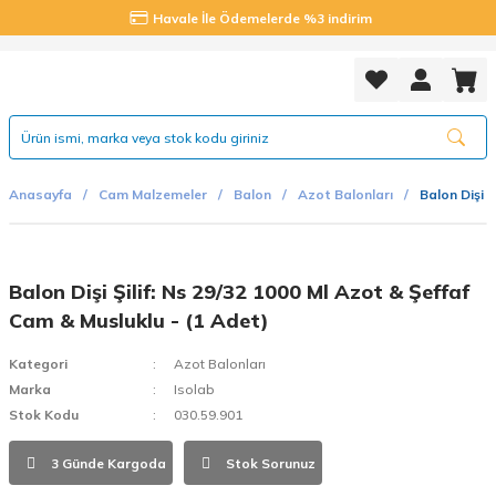
Havale İle Ödemelerde %3 indirim
Anasayfa
Cam Malzemeler
Balon
Azot Balonları
Balon Dişi 
Balon Dişi Şilif: Ns 29/32 1000 Ml Azot & Şeffaf
Cam & Musluklu - (1 Adet)
Kategori
Azot Balonları
Marka
Isolab
Stok Kodu
030.59.901
3 Günde Kargoda
Stok Sorunuz