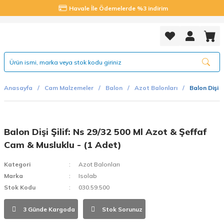
Havale İle Ödemelerde %3 indirim
Anasayfa
Cam Malzemeler
Balon
Azot Balonları
Balon Dişi Ş
Balon Dişi Şilif: Ns 29/32 500 Ml Azot & Şeffaf
Cam & Musluklu - (1 Adet)
Kategori
Azot Balonları
Marka
Isolab
Stok Kodu
030.59.500
3 Günde Kargoda
Stok Sorunuz