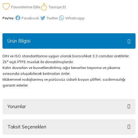
Tavsiye Et
Facebook
Twitter
Whatsapp
Paylaş:
Ürün Bilgisi
DIN ve ISO standartlarına uygun olarak borosilikat 3.3 camdan üretilirler.
25° açılı PTFE musluk ile donatılmışlardır.
Kalın duvarları ve kuvvetlendirilmiş ağız kenarları taşınma ve yıkama
sırasında oluşabilecek kırılmaları önler.
Mükemmel rodajlanmış ve pürüzsüz cidarlı boyun şilifleri, sızdırmazlığı
garanti ederler.
Yorumlar
Taksit Seçenekleri
Bu ürüne ilk yorumu siz yapın!