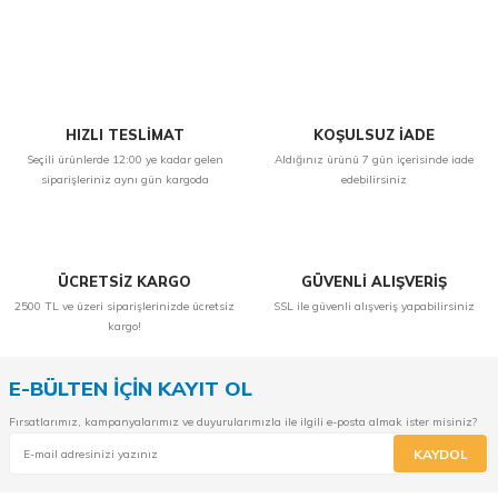
Yorum Yaz
HIZLI TESLİMAT
KOŞULSUZ İADE
Seçili ürünlerde 12:00 ye kadar gelen
Aldığınız ürünü 7 gün içerisinde iade
siparişleriniz aynı gün kargoda
edebilirsiniz
ÜCRETSİZ KARGO
GÜVENLİ ALIŞVERİŞ
2500 TL ve üzeri siparişlerinizde ücretsiz
SSL ile güvenli alışveriş yapabilirsiniz
kargo!
E-BÜLTEN İÇİN KAYIT OL
Fırsatlarımız, kampanyalarımız ve duyurularımızla ile ilgili e-posta almak ister misiniz?
KAYDOL