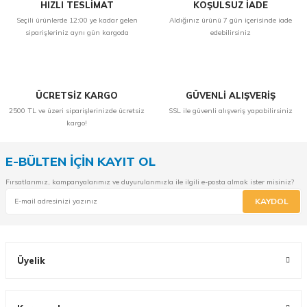
HIZLI TESLİMAT
KOŞULSUZ İADE
Seçili ürünlerde 12:00 ye kadar gelen
Aldığınız ürünü 7 gün içerisinde iade
siparişleriniz aynı gün kargoda
edebilirsiniz
ÜCRETSİZ KARGO
GÜVENLİ ALIŞVERİŞ
2500 TL ve üzeri siparişlerinizde ücretsiz
SSL ile güvenli alışveriş yapabilirsiniz
kargo!
E-BÜLTEN İÇİN KAYIT OL
Fırsatlarımız, kampanyalarımız ve duyurularımızla ile ilgili e-posta almak ister misiniz?
KAYDOL
Üyelik