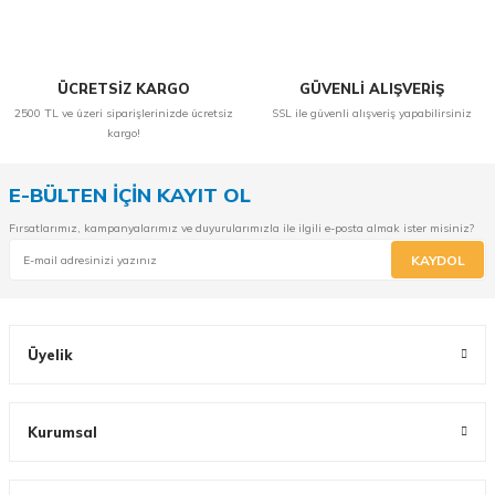
ÜCRETSİZ KARGO
GÜVENLİ ALIŞVERİŞ
2500 TL ve üzeri siparişlerinizde ücretsiz
SSL ile güvenli alışveriş yapabilirsiniz
kargo!
E-BÜLTEN İÇİN KAYIT OL
Fırsatlarımız, kampanyalarımız ve duyurularımızla ile ilgili e-posta almak ister misiniz?
KAYDOL
Üyelik
Kurumsal