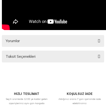
Yorumlar
Taksit Seçenekleri
Bu ürüne ilk yorumu siz yapın!
Yorum Yaz
HIZLI TESLİMAT
KOŞULSUZ İADE
Seçili ürünlerde 12:00 ye kadar gelen
Aldığınız ürünü 7 gün içerisinde iade
siparişleriniz aynı gün kargoda
edebilirsiniz