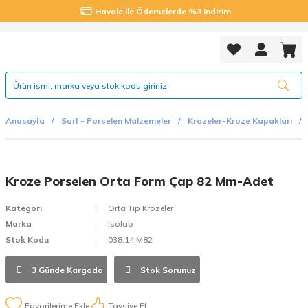
Havale İle Ödemelerde %3 indirim
Anasayfa
Sarf - Porselen Malzemeler
Krozeler-Kroze Kapakları
Kroze Porselen Orta Form Çap 82 Mm-Adet
Kategori
Orta Tip Krozeler
Marka
Isolab
Stok Kodu
038.14.M82
3 Günde Kargoda
Stok Sorunuz
Tavsiye Et