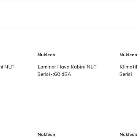
Nukleon
Nukleo
ni NLF
Laminar Hava Kabini NLF
Klimati
Serisi <60 dBA
Serisi
Nukleon
Nukleo