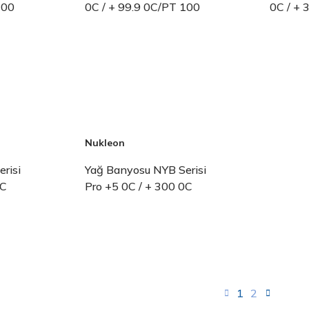
100
0C / + 99.9 0C/PT 100
0C / + 
Nukleon
risi
Yağ Banyosu NYB Serisi
0C
Pro +5 0C / + 300 0C
1
2