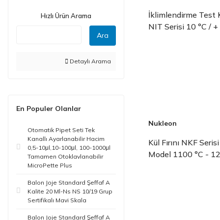
İklimlendirme Test 
Hızlı Ürün Arama
NIT Serisi 10 °C / +
Ara
Detaylı Arama
En Populer Olanlar
Nukleon
Otomatik Pipet Seti Tek
Kanallı Ayarlanabilir Hacim
Kül Fırını NKF Serisi
0,5-10μl,10-100μl, 100-1000μl
Model 1100 °C - 1
Tamamen Otoklavlanabilir
MicroPette Plus
Balon Joje Standard Şeffaf A
Kalite 20 Ml-Ns NS 10/19 Grup
Sertifikalı Mavi Skala
Balon Joje Standard Şeffaf A