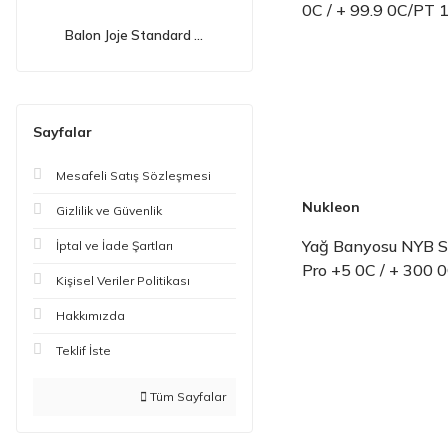
0C / + 99.9 0C/PT 
Balon Joje Standard ...
Sayfalar
Mesafeli Satış Sözleşmesi
Nukleon
Gizlilik ve Güvenlik
Yağ Banyosu NYB Se
İptal ve İade Şartları
Pro +5 0C / + 300 
Kişisel Veriler Politikası
Hakkımızda
Teklif İste
Tüm Sayfalar