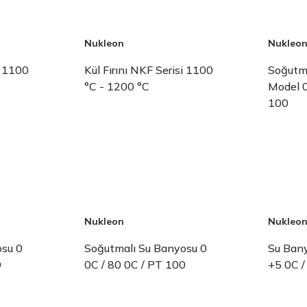
Nukleon
Nukleo
i 1100
Kül Fırını NKF Serisi 1100
Soğutma
°C - 1200 °C
Model 0
100
Nukleon
Nukleo
osu 0
Soğutmalı Su Banyosu 0
Su Bany
0
0C / 80 0C / PT 100
+5 0C /