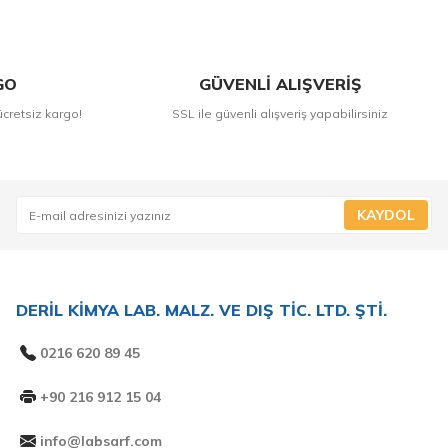
GO
GÜVENLİ ALIŞVERİŞ
ücretsiz kargo!
SSL ile güvenli alışveriş yapabilirsiniz
KAYDOL
DERİL KİMYA LAB. MALZ. VE DIŞ TİC. LTD. ŞTİ.
0216 620 89 45
+90 216 912 15 04
info@labsarf.com