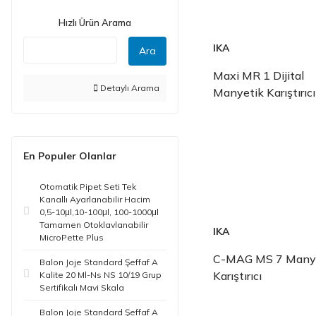
Hızlı Ürün Arama
IKA
Ara
Maxi MR 1 Dijital
Detaylı Arama
Manyetik Karıştırıcı
En Populer Olanlar
Otomatik Pipet Seti Tek
Kanallı Ayarlanabilir Hacim
0,5-10μl,10-100μl, 100-1000μl
Tamamen Otoklavlanabilir
IKA
MicroPette Plus
C-MAG MS 7 Many
Balon Joje Standard Şeffaf A
Karıştırıcı
Kalite 20 Ml-Ns NS 10/19 Grup
Sertifikalı Mavi Skala
Balon Joje Standard Şeffaf A