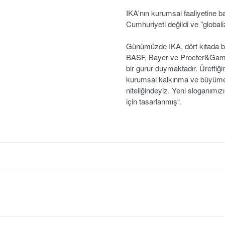
IKA'nın kurumsal faaliyetine ba
Cumhuriyeti değildi ve "global
Günümüzde IKA, dört kıtada b
BASF, Bayer ve Procter&Gambl
bir gurur duymaktadır. Ürettiğ
kurumsal kalkınma ve büyüme 
niteliğindeyiz. Yeni sloganım
için tasarlanmış“.