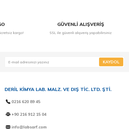
GO
GÜVENLİ ALIŞVERİŞ
ücretsiz kargo!
SSL ile güvenli alışveriş yapabilirsiniz
KAYDOL
DERİL KİMYA LAB. MALZ. VE DIŞ TİC. LTD. ŞTİ.
0216 620 89 45
+90 216 912 15 04
info@labsarf.com