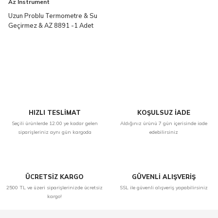
Az Instrument
Uzun Problu Termometre & Su
Geçirmez & AZ 8891 -1 Adet
HIZLI TESLİMAT
KOŞULSUZ İADE
Seçili ürünlerde 12:00 ye kadar gelen
Aldığınız ürünü 7 gün içerisinde iade
siparişleriniz aynı gün kargoda
edebilirsiniz
ÜCRETSİZ KARGO
GÜVENLİ ALIŞVERİŞ
2500 TL ve üzeri siparişlerinizde ücretsiz
SSL ile güvenli alışveriş yapabilirsiniz
kargo!