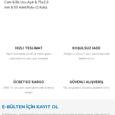
Cam & Bir Ucu Açık & 75x2.0
mm & 50 Adet/Kutu-(1 Kutu)
HIZLI TESLİMAT
KOŞULSUZ İADE
Seçili ürünlerde 12:00 ye kadar gelen
Aldığınız ürünü 7 gün içerisinde iade
siparişleriniz aynı gün kargoda
edebilirsiniz
ÜCRETSİZ KARGO
GÜVENLİ ALIŞVERİŞ
2500 TL ve üzeri siparişlerinizde ücretsiz
SSL ile güvenli alışveriş yapabilirsiniz
kargo!
E-BÜLTEN İÇİN KAYIT OL
Fırsatlarımız, kampanyalarımız ve duyurularımızla ile ilgili e-posta almak ister misiniz?