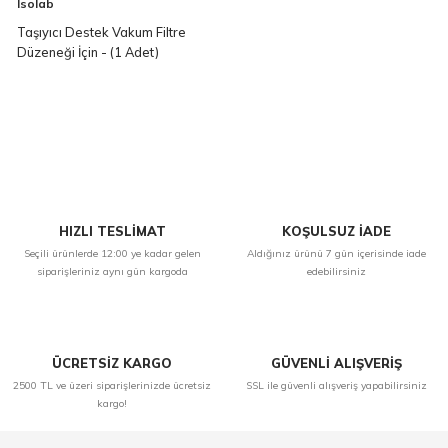
Isolab
Taşıyıcı Destek Vakum Filtre
Düzeneği İçin - (1 Adet)
HIZLI TESLİMAT
KOŞULSUZ İADE
Seçili ürünlerde 12:00 ye kadar gelen
Aldığınız ürünü 7 gün içerisinde iade
siparişleriniz aynı gün kargoda
edebilirsiniz
ÜCRETSİZ KARGO
GÜVENLİ ALIŞVERİŞ
2500 TL ve üzeri siparişlerinizde ücretsiz
SSL ile güvenli alışveriş yapabilirsiniz
kargo!