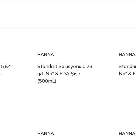
HANNA
HANNA
 5,84
Standart Solüsyonu 0,23
Standar
e
g/L Na⁺ & FDA Şişe
Na⁺ & 
(500mL)
HANNA
HANNA