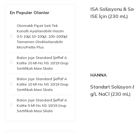
ISA Solüsyonu & S
En Populer Olanlar
ISE İçin (230 mL)
Otomatik Pipet Seti Tek
Kanallı Ayarlanabilir Hacim
0,5-10μl,10-100μl, 100-1000μl
Tamamen Otoklavlanabilir
MicroPette Plus
Balon Joje Standard Şeffaf A
Kalite 20 Ml-Ns NS 10/19 Grup
Sertifikalı Mavi Skala
HANNA
Balon Joje Standard Şeffaf A
Kalite 10 Ml-Ns NS 10/19 Grup
Standart Solüsyon 
Sertifikalı Mavi Skala
g/L NaCl (230 mL)
Balon Joje Standard Şeffaf A
Kalite 5 Ml-Ns NS 10/19 Grup
Sertifikalı Mavi Skala