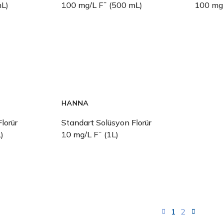
mL)
100 mg/L F¯ (500 mL)
100 mg/
HANNA
lorür
Standart Solüsyon Florür
)
10 mg/L F¯ (1L)
1
2