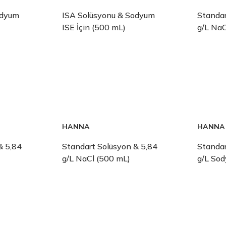
odyum
ISA Solüsyonu & Sodyum
Standar
ISE İçin (500 mL)
g/L NaC
HANNA
HANNA
& 5,84
Standart Solüsyon & 5,84
Standar
g/L NaCl (500 mL)
g/L So