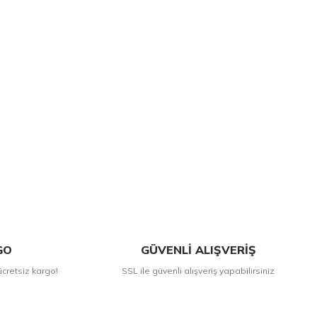
GO
GÜVENLİ ALIŞVERİŞ
ücretsiz kargo!
SSL ile güvenli alışveriş yapabilirsiniz