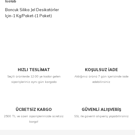
Isolab
Boncuk Silika Jel Desikatörler
Için-1 Kg/Paket-(1 Paket)
HIZLI TESLİMAT
KOŞULSUZ İADE
Seçili ürünlerde 12:00 ye kadar gelen
Aldığınız ürünü 7 gün içerisinde iade
siparişleriniz aynı gün kargoda
edebilirsiniz
ÜCRETSİZ KARGO
GÜVENLİ ALIŞVERİŞ
2500 TL ve üzeri siparişlerinizde ücretsiz
SSL ile güvenli alışveriş yapabilirsiniz
kargo!