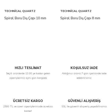
TECHNİCAL QUARTZ
TECHNİCAL QUARTZ
PRODUCTION
PRODUCTION
Spiral, Boru Dış Çapı 10 mm
Spiral, Boru Dış Çapı 8 mm
HIZLI TESLİMAT
KOŞULSUZ İADE
Seçili ürünlerde 12:00 ye kadar gelen
Aldığınız ürünü 7 gün içerisinde iade
siparişleriniz aynı gün kargoda
edebilirsiniz
ÜCRETSİZ KARGO
GÜVENLİ ALIŞVERİŞ
2500 TL ve üzeri siparişlerinizde ücretsiz
SSL ile güvenli alışveriş yapabilirsiniz
kargo!