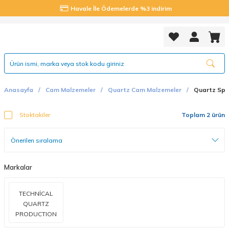
Havale İle Ödemelerde %3 indirim
Anasayfa
Cam Malzemeler
Quartz Cam Malzemeler
Quartz Spir
Stoktakiler
Toplam 2 ürün
Markalar
TECHNİCAL
QUARTZ
PRODUCTION