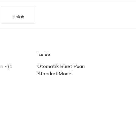
Isolab
Isolab
ı - (1
Otomatik Büret Puarı
Standart Model