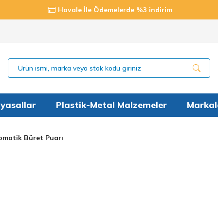
Havale İle Ödemelerde %3 indirim
yasallar
Plastik-Metal Malzemeler
Markal
matik Büret Puarı