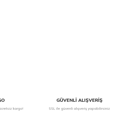
GO
GÜVENLİ ALIŞVERİŞ
ücretsiz kargo!
SSL ile güvenli alışveriş yapabilirsiniz