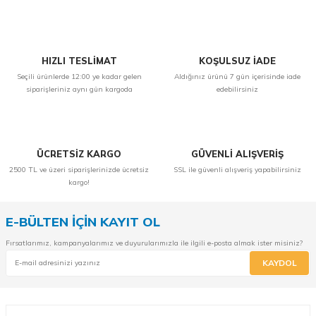
HIZLI TESLİMAT
KOŞULSUZ İADE
Seçili ürünlerde 12:00 ye kadar gelen
Aldığınız ürünü 7 gün içerisinde iade
siparişleriniz aynı gün kargoda
edebilirsiniz
ÜCRETSİZ KARGO
GÜVENLİ ALIŞVERİŞ
2500 TL ve üzeri siparişlerinizde ücretsiz
SSL ile güvenli alışveriş yapabilirsiniz
kargo!
E-BÜLTEN İÇİN KAYIT OL
Fırsatlarımız, kampanyalarımız ve duyurularımızla ile ilgili e-posta almak ister misiniz?
KAYDOL