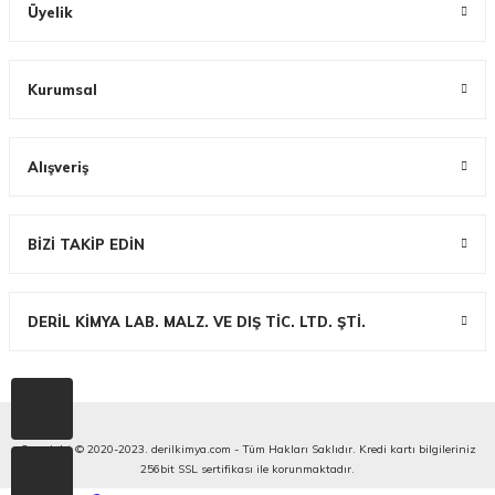
Üyelik
Kurumsal
Alışveriş
BİZİ TAKİP EDİN
DERİL KİMYA LAB. MALZ. VE DIŞ TİC. LTD. ŞTİ.
Copyright © 2020-2023. derilkimya.com - Tüm Hakları Saklıdır. Kredi kartı bilgileriniz
256bit SSL sertifikası ile korunmaktadır.