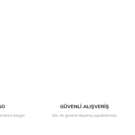
GO
GÜVENLİ ALIŞVERİŞ
ücretsiz kargo!
SSL ile güvenli alışveriş yapabilirsiniz