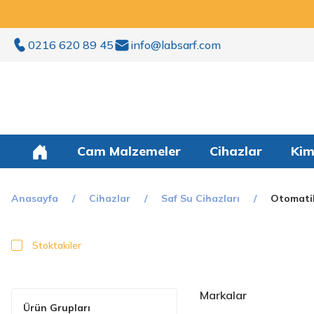
0216 620 89 45
info@labsarf.com
Cam Malzemeler
Cihazlar
Kim
Anasayfa
Cihazlar
Saf Su Cihazları
Otomatik
Stoktakiler
Markalar
Ürün Grupları