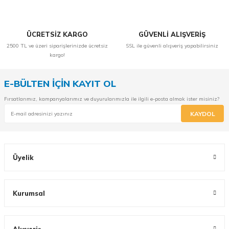
ÜCRETSİZ KARGO
GÜVENLİ ALIŞVERİŞ
2500 TL ve üzeri siparişlerinizde ücretsiz
SSL ile güvenli alışveriş yapabilirsiniz
kargo!
E-BÜLTEN İÇİN KAYIT OL
Fırsatlarımız, kampanyalarımız ve duyurularımızla ile ilgili e-posta almak ister misiniz?
KAYDOL
Üyelik
Kurumsal