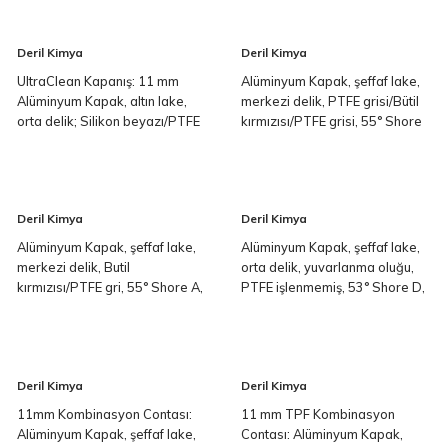
Deril Kimya
Deril Kimya
UltraClean Kapanış: 11 mm
Alüminyum Kapak, şeffaf lake,
Alüminyum Kapak, altın lake,
merkezi delik, PTFE grisi/Bütil
orta delik; Silikon beyazı/PTFE
kırmızısı/PTFE grisi, 55° Shore
kırmızısı, 45° Shore A, 1,3 mm
A, 1,3 mm
Deril Kimya
Deril Kimya
Alüminyum Kapak, şeffaf lake,
Alüminyum Kapak, şeffaf lake,
merkezi delik, Butil
orta delik, yuvarlanma oluğu,
kırmızısı/PTFE gri, 55° Shore A,
PTFE işlenmemiş, 53° Shore D,
1,3 mm
0,25 mm
Deril Kimya
Deril Kimya
11mm Kombinasyon Contası:
11 mm TPF Kombinasyon
Alüminyum Kapak, şeffaf lake,
Contası: Alüminyum Kapak,