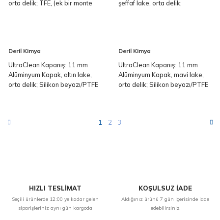
orta delik; TFE, (ek bir monte
şeffaf lake, orta delik;
edilmiş halka ile kapatılmıştır),
Alüminyum astar, (ek bir monte
53° Shore D, 0,25 mm
edilmiş halka ile kapatılmıştır)
0,06 mm
Deril Kimya
Deril Kimya
UltraClean Kapanış: 11 mm
UltraClean Kapanış: 11 mm
Alüminyum Kapak, altın lake,
Alüminyum Kapak, mavi lake,
orta delik; Silikon beyazı/PTFE
orta delik; Silikon beyazı/PTFE
kırmızısı, 45° Shore A, 1,3 mm
kırmızısı, 45° Shore A, 1,3 mm
1
2
3
HIZLI TESLİMAT
KOŞULSUZ İADE
Seçili ürünlerde 12:00 ye kadar gelen
Aldığınız ürünü 7 gün içerisinde iade
siparişleriniz aynı gün kargoda
edebilirsiniz