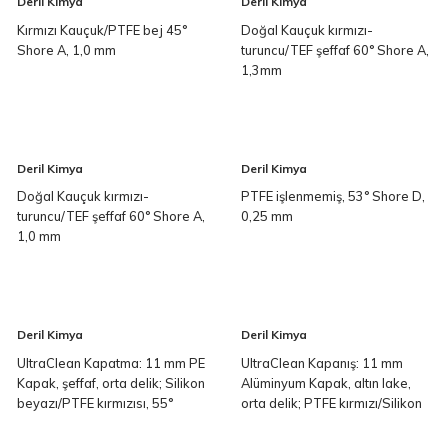
Deril Kimya
Deril Kimya
Kırmızı Kauçuk/PTFE bej 45°
Doğal Kauçuk kırmızı-
Shore A, 1,0 mm
turuncu/TEF şeffaf 60° Shore A,
1,3mm
Deril Kimya
Deril Kimya
Doğal Kauçuk kırmızı-
PTFE işlenmemiş, 53° Shore D,
turuncu/TEF şeffaf 60° Shore A,
0,25 mm
1,0 mm
Deril Kimya
Deril Kimya
UltraClean Kapatma: 11 mm PE
UltraClean Kapanış: 11 mm
Kapak, şeffaf, orta delik; Silikon
Alüminyum Kapak, altın lake,
beyazı/PTFE kırmızısı, 55°
orta delik; PTFE kırmızı/Silikon
Shore A, 1,0 mm
beyaz/PTFE kırmızı, 45° Shore
A, 1,3 mm