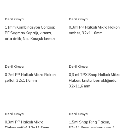
A, 1,0 mm
Deril Kimya
Deril Kimya
11mm Kombinasyon Contası:
0.3ml PP Halkalı Mikro Flakon,
PE Segman Kapağı, kırmızı,
amber, 32x11.6mm
orta delik; Nat. Kauçuk kırmızı-
turuncu/TEF şeffaf, 60° Shore
A, 1,0 mm
Deril Kimya
Deril Kimya
0.7ml PP Halkalı Mikro Flakon,
0,3 ml TPX Snap Halkalı Mikro
şeffaf, 32x11.6mm
Flakon, kristal berraklığında,
32x11,6 mm
Deril Kimya
Deril Kimya
0.3ml PP Halkalı Mikro
1.5ml Snap Ring Flakon,
Flakon,şeffaf, 32x11.6mm
32x11.6mm, amber cam, 1.