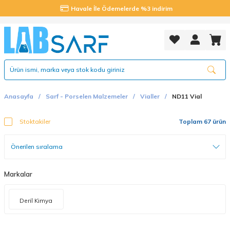
Havale İle Ödemelerde %3 indirim
Anasayfa
Sarf - Porselen Malzemeler
Vialler
ND11 Vial
Stoktakiler
Toplam 67 ürün
Markalar
Deril Kimya