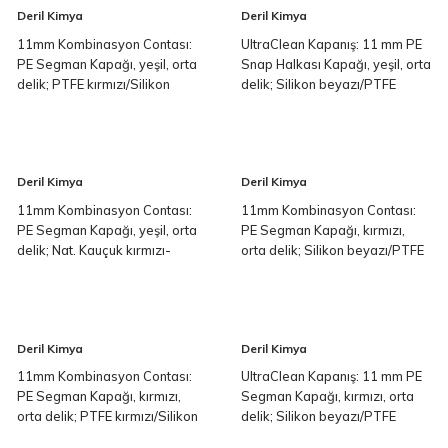
Deril Kimya
Deril Kimya
11mm Kombinasyon Contası:
UltraClean Kapanış: 11 mm PE
PE Segman Kapağı, yeşil, orta
Snap Halkası Kapağı, yeşil, orta
delik; PTFE kırmızı/Silikon
delik; Silikon beyazı/PTFE
beyaz/PTFE kırmızı, 45° Shore
kırmızısı, 45° Shore A, 1,3 mm
A, 1,0 mm
Deril Kimya
Deril Kimya
11mm Kombinasyon Contası:
11mm Kombinasyon Contası:
PE Segman Kapağı, yeşil, orta
PE Segman Kapağı, kırmızı,
delik; Nat. Kauçuk kırmızı-
orta delik; Silikon beyazı/PTFE
turuncu/KIRMIZI şeffaf, 60°
mavisi, çapraz yarıklı 55°
Shore A, 1,0 mm
Shore A, 1,0 mm
Deril Kimya
Deril Kimya
11mm Kombinasyon Contası:
UltraClean Kapanış: 11 mm PE
PE Segman Kapağı, kırmızı,
Segman Kapağı, kırmızı, orta
orta delik; PTFE kırmızı/Silikon
delik; Silikon beyazı/PTFE
beyaz/PTFE kırmızı, 45° Shore
kırmızısı, 45° Shore A, 1,3 mm