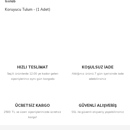
Isolab
Koruyucu Tulum - (1 Adet)
HIZLI TESLİMAT
KOŞULSUZ İADE
Seçili ürünlerde 12:00 ye kadar gelen
Aldığınız ürünü 7 gün içerisinde iade
siparişleriniz aynı gün kargoda
edebilirsiniz
ÜCRETSİZ KARGO
GÜVENLİ ALIŞVERİŞ
2500 TL ve üzeri siparişlerinizde ücretsiz
SSL ile güvenli alışveriş yapabilirsiniz
kargo!