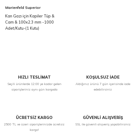
Marienfeld Superior
Kan Gazı için Kapiler Tüp &
Cam & 100x2.3 mm -1000
Adet/Kutu-(1 Kutu)
HIZLI TESLİMAT
KOŞULSUZ İADE
Seçili ürünlerde 12:00 ye kadar gelen
Aldığınız ürünü 7 gün içerisinde iade
siparişleriniz aynı gün kargoda
edebilirsiniz
ÜCRETSİZ KARGO
GÜVENLİ ALIŞVERİŞ
2500 TL ve üzeri siparişlerinizde ücretsiz
SSL ile güvenli alışveriş yapabilirsiniz
kargo!