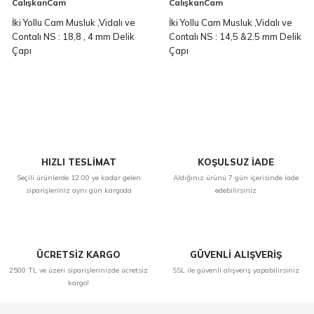
CalışkanCam
CalışkanCam
İki Yollu Cam Musluk ,Vidalı ve
İki Yollu Cam Musluk ,Vidalı ve
Contalı NS : 18,8 , 4 mm Delik
Contalı NS : 14,5 &2.5 mm Delik
Çapı
Çapı
HIZLI TESLİMAT
KOŞULSUZ İADE
Seçili ürünlerde 12:00 ye kadar gelen
Aldığınız ürünü 7 gün içerisinde iade
siparişleriniz aynı gün kargoda
edebilirsiniz
ÜCRETSİZ KARGO
GÜVENLİ ALIŞVERİŞ
2500 TL ve üzeri siparişlerinizde ücretsiz
SSL ile güvenli alışveriş yapabilirsiniz
kargo!