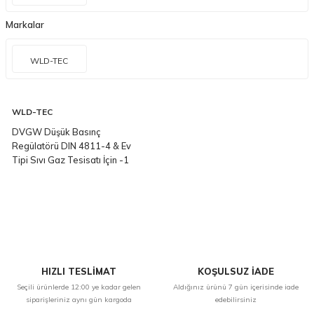
Markalar
WLD-TEC
WLD-TEC
DVGW Düşük Basınç
Regülatörü DIN 4811-4 & Ev
Tipi Sıvı Gaz Tesisatı İçin -1
Adet
HIZLI TESLİMAT
KOŞULSUZ İADE
Seçili ürünlerde 12:00 ye kadar gelen
Aldığınız ürünü 7 gün içerisinde iade
siparişleriniz aynı gün kargoda
edebilirsiniz