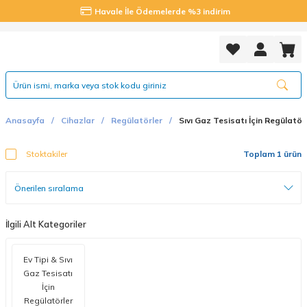
Havale İle Ödemelerde %3 indirim
Anasayfa
Cihazlar
Regülatörler
Sıvı Gaz Tesisatı İçin Regülatör
Stoktakiler
Toplam 1 ürün
İlgili Alt Kategoriler
Ev Tipi & Sıvı
Gaz Tesisatı
İçin
Regülatörler