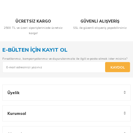
ÜCRETSİZ KARGO
GÜVENLİ ALIŞVERİŞ
2500 TL ve üzeri siparişlerinizde ücretsiz
SSL ile güvenli alışveriş yapabilirsiniz
kargo!
E-BÜLTEN İÇİN KAYIT OL
Fırsatlarımız, kampanyalarımız ve duyurularımızla ile ilgili e-posta almak ister misiniz?
KAYDOL
Üyelik
Kurumsal