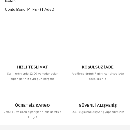
Isolab
Conta Bandı PTFE - (1 Adet)
HIZLI TESLİMAT
KOŞULSUZ İADE
Seçili ürünlerde 12:00 ye kadar gelen
Aldığınız ürünü 7 gün içerisinde iade
siparişleriniz aynı gün kargoda
edebilirsiniz
ÜCRETSİZ KARGO
GÜVENLİ ALIŞVERİŞ
2500 TL ve üzeri siparişlerinizde ücretsiz
SSL ile güvenli alışveriş yapabilirsiniz
kargo!