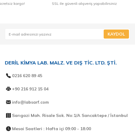
ücretsiz kargo!
SSL ile güvenli alışveriş yapabilirsiniz
KAYDOL
DERİL KİMYA LAB. MALZ. VE DIŞ TİC. LTD. ŞTİ.
0216 620 89 45
+90 216 912 15 04
info@labsarf.com
Sarıgazi Mah. Risale Sok. No:1/A Sancaktepe / İstanbul
Mesai Saatleri : Hafta içi 09:00 - 18:00