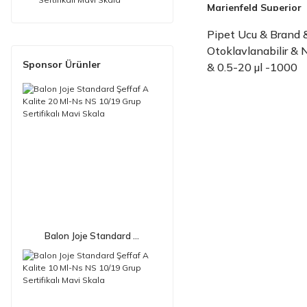
Marienfeld Superior
Pipet Ucu & Brand 
Otoklavlanabilir & 
Sponsor Ürünler
& 0.5-20 µl -1000
Adet/Paket-(1 Pak
Balon Joje Standard ...