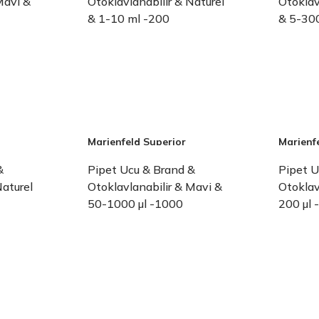
Mavi &
Otoklavlanabilir & Naturel
Otoklav
& 1-10 ml -200
& 5-300
et)
Adet/Paket-(1 Paket)
Adet/P
Marienfeld Superior
Marienf
&
Pipet Ucu & Brand &
Pipet U
Naturel
Otoklavlanabilir & Mavi &
Otoklav
50-1000 µl -1000
200 µl
et)
Adet/Paket-(1 Paket)
(1 Pake