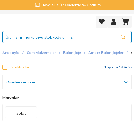
Havale İle Ödemelerde %3 indirim
Anasayfa
Cam Malzemeler
Balon Joje
Amber Balon Jojeler
A
Stoktakiler
Toplam 14 ürün
Markalar
Isolab