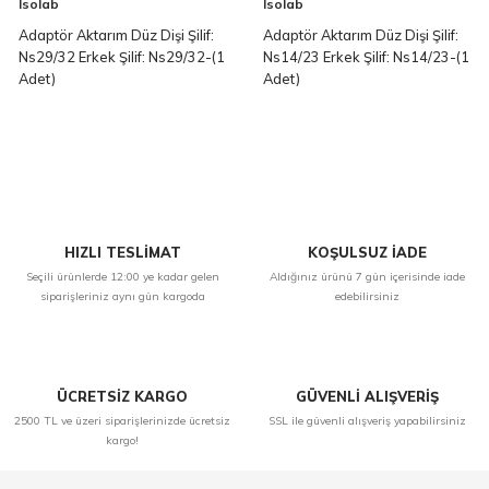
Isolab
Isolab
Adaptör Aktarım Düz Dişi Şilif:
Adaptör Aktarım Düz Dişi Şilif:
Ns29/32 Erkek Şilif: Ns29/32-(1
Ns14/23 Erkek Şilif: Ns14/23-(1
Adet)
Adet)
HIZLI TESLİMAT
KOŞULSUZ İADE
Seçili ürünlerde 12:00 ye kadar gelen
Aldığınız ürünü 7 gün içerisinde iade
siparişleriniz aynı gün kargoda
edebilirsiniz
ÜCRETSİZ KARGO
GÜVENLİ ALIŞVERİŞ
2500 TL ve üzeri siparişlerinizde ücretsiz
SSL ile güvenli alışveriş yapabilirsiniz
kargo!