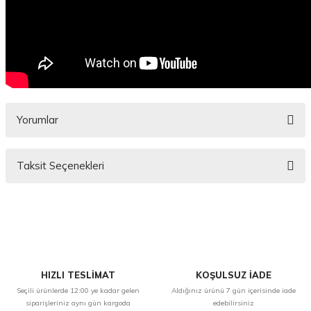
Yorumlar
Taksit Seçenekleri
Bu ürüne ilk yorumu siz yapın!
Yorum Yaz
HIZLI TESLİMAT
KOŞULSUZ İADE
Seçili ürünlerde 12:00 ye kadar gelen
Aldığınız ürünü 7 gün içerisinde iade
siparişleriniz aynı gün kargoda
edebilirsiniz