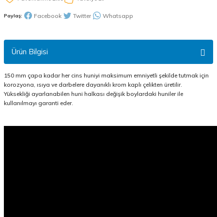
Facebook
Twitter
Whatsapp
Paylaş:
Ürün Bilgisi
150 mm çapa kadar her cins huniyi maksimum emniyetli şekilde tutmak için
korozyona, ısıya ve darbelere dayanıklı krom kaplı çelikten üretilir.
Yüksekliği ayarlanabilen huni halkası değişik boylardaki huniler ile
kullanılmayı garanti eder.