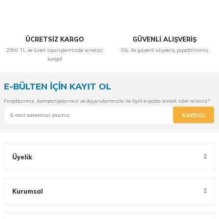
ÜCRETSİZ KARGO
GÜVENLİ ALIŞVERİŞ
2500 TL ve üzeri siparişlerinizde ücretsiz
SSL ile güvenli alışveriş yapabilirsiniz
kargo!
E-BÜLTEN İÇİN KAYIT OL
Fırsatlarımız, kampanyalarımız ve duyurularımızla ile ilgili e-posta almak ister misiniz?
KAYDOL
Üyelik
Kurumsal