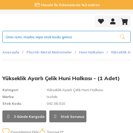
Havale İle Ödemelerde %3 indirim
Anasayfa
Plastik-Metal Malzemeler
Huni Halkaları
Yükseklik Aya
Yükseklik Ayarlı Çelik Huni Halkası - (1 Adet)
Kategori
Yükseklik Ayarlı Çelik Huni Halkası
Marka
Isolab
Stok Kodu
042.06.010
3 Günde Kargoda
Stok Sorunuz
Tavsiye Et