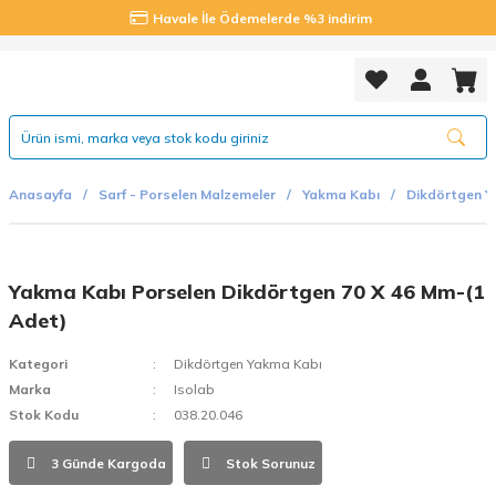
Havale İle Ödemelerde %3 indirim
Anasayfa
Sarf - Porselen Malzemeler
Yakma Kabı
Dikdörtgen Y
Yakma Kabı Porselen Dikdörtgen 70 X 46 Mm-(1
Adet)
Kategori
Dikdörtgen Yakma Kabı
Marka
Isolab
Stok Kodu
038.20.046
3 Günde Kargoda
Stok Sorunuz