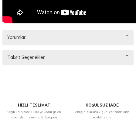
Yorumlar
Taksit Seçenekleri
Bu ürüne ilk yorumu siz yapın!
Yorum Yaz
HIZLI TESLİMAT
KOŞULSUZ İADE
Seçili ürünlerde 12:00 ye kadar gelen
Aldığınız ürünü 7 gün içerisinde iade
siparişleriniz aynı gün kargoda
edebilirsiniz