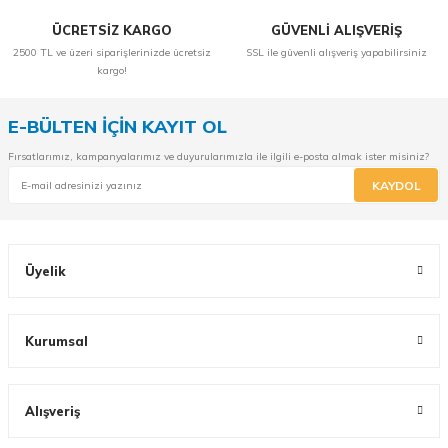
ÜCRETSİZ KARGO
GÜVENLİ ALIŞVERİŞ
2500 TL ve üzeri siparişlerinizde ücretsiz
SSL ile güvenli alışveriş yapabilirsiniz
kargo!
E-BÜLTEN İÇİN KAYIT OL
Fırsatlarımız, kampanyalarımız ve duyurularımızla ile ilgili e-posta almak ister misiniz?
KAYDOL
Üyelik
Kurumsal
Alışveriş