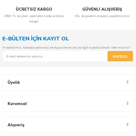
ÜCRETSİZ KARGO
GÜVENLİ ALIŞVERİŞ
2500 TL ve üzeri siparişlerinizde ücretsiz
SSL ile güvenli alışveriş yapabilirsiniz
kargo!
E-BÜLTEN İÇİN KAYIT OL
Fırsatlarımız, kampanyalarımız ve duyurularımızla ile ilgili e-posta almak ister misiniz?
KAYDOL
Üyelik
Kurumsal
Alışveriş