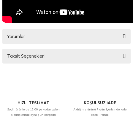
Yorumlar
Taksit Seçenekleri
Bu ürüne ilk yorumu siz yapın!
Yorum Yaz
HIZLI TESLİMAT
KOŞULSUZ İADE
Seçili ürünlerde 12:00 ye kadar gelen
Aldığınız ürünü 7 gün içerisinde iade
siparişleriniz aynı gün kargoda
edebilirsiniz