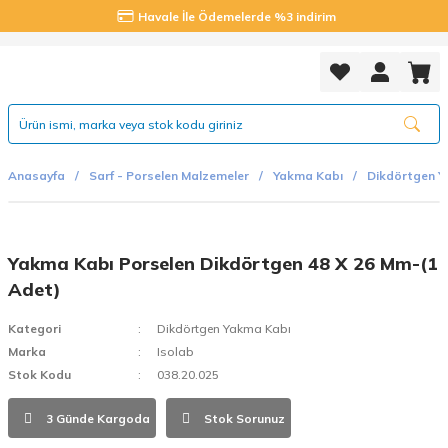
Havale İle Ödemelerde %3 indirim
Anasayfa
Sarf - Porselen Malzemeler
Yakma Kabı
Dikdörtgen Y
Yakma Kabı Porselen Dikdörtgen 48 X 26 Mm-(1
Adet)
Kategori
Dikdörtgen Yakma Kabı
Marka
Isolab
Stok Kodu
038.20.025
3 Günde Kargoda
Stok Sorunuz