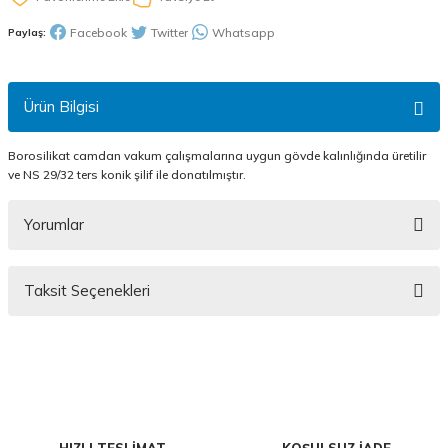
Facebook
Twitter
Whatsapp
Paylaş:
Ürün Bilgisi
Borosilikat camdan vakum çalışmalarına uygun gövde kalınlığında üretilir
ve NS 29/32 ters konik şilif ile donatılmıştır.
Yorumlar
Taksit Seçenekleri
Bu ürüne ilk yorumu siz yapın!
Yorum Yaz