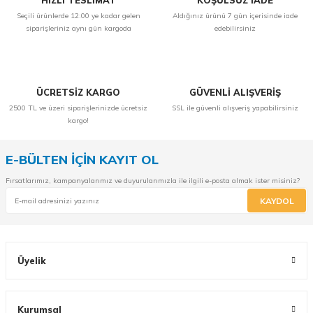
HIZLI TESLİMAT
KOŞULSUZ İADE
Seçili ürünlerde 12:00 ye kadar gelen
Aldığınız ürünü 7 gün içerisinde iade
siparişleriniz aynı gün kargoda
edebilirsiniz
ÜCRETSİZ KARGO
GÜVENLİ ALIŞVERİŞ
2500 TL ve üzeri siparişlerinizde ücretsiz
SSL ile güvenli alışveriş yapabilirsiniz
kargo!
E-BÜLTEN İÇİN KAYIT OL
Fırsatlarımız, kampanyalarımız ve duyurularımızla ile ilgili e-posta almak ister misiniz?
KAYDOL
Üyelik
Kurumsal