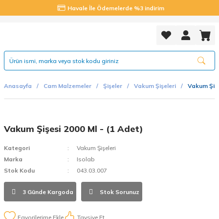
Havale İle Ödemelerde %3 indirim
Anasayfa
Cam Malzemeler
Şişeler
Vakum Şişeleri
Vakum Şişe
Vakum Şişesi 2000 Ml - (1 Adet)
Kategori
Vakum Şişeleri
Marka
Isolab
Stok Kodu
043.03.007
3 Günde Kargoda
Stok Sorunuz
Tavsiye Et