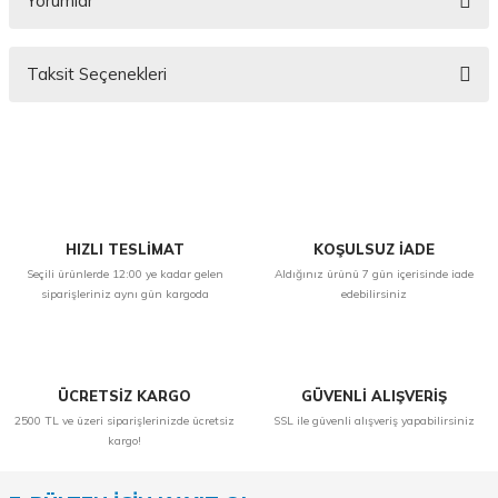
Yorumlar
Taksit Seçenekleri
Bu ürüne ilk yorumu siz yapın!
Yorum Yaz
HIZLI TESLİMAT
KOŞULSUZ İADE
Seçili ürünlerde 12:00 ye kadar gelen
Aldığınız ürünü 7 gün içerisinde iade
siparişleriniz aynı gün kargoda
edebilirsiniz
ÜCRETSİZ KARGO
GÜVENLİ ALIŞVERİŞ
2500 TL ve üzeri siparişlerinizde ücretsiz
SSL ile güvenli alışveriş yapabilirsiniz
kargo!