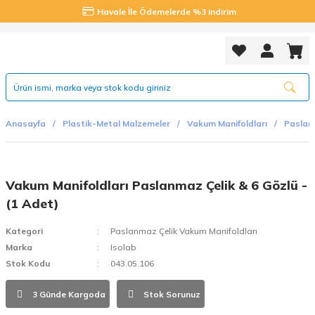
Havale İle Ödemelerde %3 indirim
Anasayfa
Plastik-Metal Malzemeler
Vakum Manifoldları
Paslan
Vakum Manifoldları Paslanmaz Çelik & 6 Gözlü -
(1 Adet)
Kategori
Paslanmaz Çelik Vakum Manifoldları
Marka
Isolab
Stok Kodu
043.05.106
3 Günde Kargoda
Stok Sorunuz