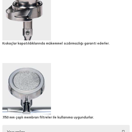
Kıskaçlar kapatıldıklarında mükemmel sızdırmazlığı garanti ederler.
7/50 mm çaplı membran filtreler ile kullanıma uygundurlar.