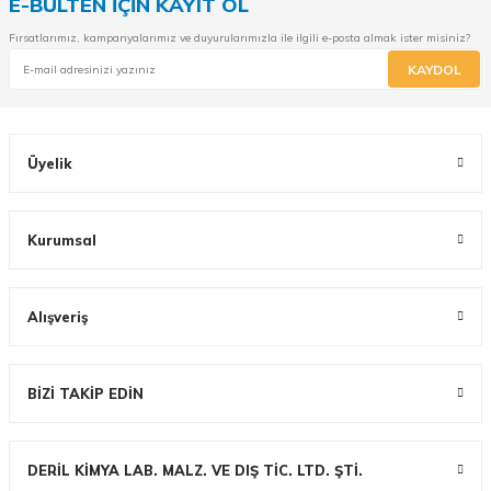
E-BÜLTEN İÇİN KAYIT OL
Fırsatlarımız, kampanyalarımız ve duyurularımızla ile ilgili e-posta almak ister misiniz?
KAYDOL
Üyelik
Kurumsal
Alışveriş
BİZİ TAKİP EDİN
DERİL KİMYA LAB. MALZ. VE DIŞ TİC. LTD. ŞTİ.