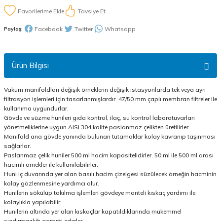
Tavsiye Et
Facebook
Twitter
Whatsapp
Paylaş:
Ürün Bilgisi
Vakum manifoldları değişik örneklerin değişik istasyonlarda tek veya ayrı
filtrasyon işlemleri için tasarlanmışlardır. 47/50 mm çaplı membran filtreler ile
kullanıma uygundurlar.
Gövde ve süzme hunileri gıda kontrol, ilaç, su kontrol laboratuvarları
yönetmeliklerine uygun AISI 304 kalite paslanmaz çelikten üretilirler.
Manifold ana gövde yanında bulunan tutamaklar kolay kavranıp taşınması
sağlarlar.
Paslanmaz çelik huniler 500 ml hacim kapasitelidirler. 50 ml ile 500 ml arası
hacimli örnekler ile kullanılabilirler.
Huni iç duvarında yer alan basılı hacim çizelgesi süzülecek örneğin hacminin
kolay gözlenmesine yardımcı olur.
Hunilerin sökülüp takılma işlemleri gövdeye monteli kıskaç yardımı ile
kolaylıkla yapılabilir.
Hunilerin altında yer alan kıskaçlar kapatıldıklarında mükemmel
sızdırmazlığı garanti ederler.