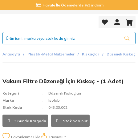
Havale İle Ödemelerde %3 indirim
Anasayfa
Plastik-Metal Malzemeler
Kıskaçlar
Düzenek Kıskaçla
Vakum Filtre Düzeneği İçin Kıskaç - (1 Adet)
Kategori
Düzenek Kıskaçları
Marka
Isolab
Stok Kodu
043.03.002
3 Günde Kargoda
Stok Sorunuz
Tavsiye Et