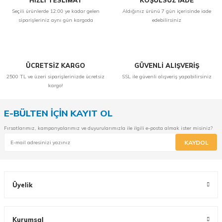
HIZLI TESLİMAT
KOŞULSUZ İADE
Seçili ürünlerde 12:00 ye kadar gelen
Aldığınız ürünü 7 gün içerisinde iade
siparişleriniz aynı gün kargoda
edebilirsiniz
ÜCRETSİZ KARGO
GÜVENLİ ALIŞVERİŞ
2500 TL ve üzeri siparişlerinizde ücretsiz
SSL ile güvenli alışveriş yapabilirsiniz
kargo!
E-BÜLTEN İÇİN KAYIT OL
Fırsatlarımız, kampanyalarımız ve duyurularımızla ile ilgili e-posta almak ister misiniz?
KAYDOL
Üyelik
Kurumsal