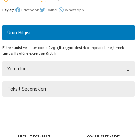
Facebook
Twitter
Whatsapp
Paylaş:
Ürün Bilgisi
Filtre hunisi ve sinter cam süzgeçli taşıyıcı destek parçasını birleştirmek
amacı ile alüminyumdan üretilir.
Yorumlar
Taksit Seçenekleri
Bu ürüne ilk yorumu siz yapın!
Yorum Yaz