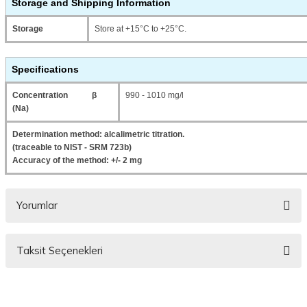
Storage and Shipping Information
Storage
Store at +15°C to +25°C.
Specifications
Concentration β
990 - 1010 mg/l
(Na)
Determination method: alcalimetric titration.
(traceable to NIST - SRM 723b)
Accuracy of the method: +/- 2 mg
Yorumlar
Taksit Seçenekleri
Bu ürüne ilk yorumu siz yapın!
Yorum Yaz