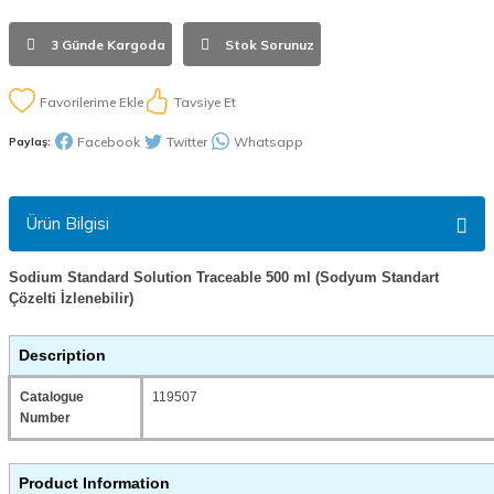
3 Günde Kargoda
Stok Sorunuz
Tavsiye Et
Facebook
Twitter
Whatsapp
Paylaş:
Ürün Bilgisi
Sodium Standard Solution Traceable 500 ml (Sodyum Standart
Çözelti İzlenebilir)
Description
Catalogue
119507
Number
Product Information