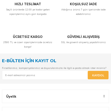
HIZLI TESLİMAT
KOŞULSUZ İADE
Seçili ürünlerde 12:00 ye kadar gelen
Aldığınız ürünü 7 gün içerisinde iade
siparişleriniz aynı gün kargoda
edebilirsiniz
ÜCRETSİZ KARGO
GÜVENLİ ALIŞVERİŞ
2500 TL ve üzeri siparişlerinizde ücretsiz
SSL ile güvenli alışveriş yapabilirsiniz
kargo!
E-BÜLTEN İÇİN KAYIT OL
Fırsatlarımız, kampanyalarımız ve duyurularımızla ile ilgili e-posta almak ister misiniz?
KAYDOL
Üyelik