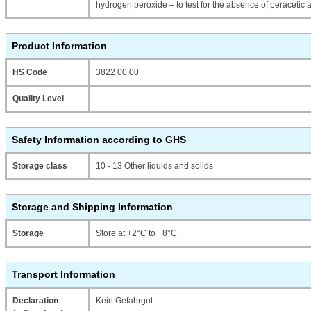
hydrogen peroxide – to test for the absence of peracetic a
Product Information
HS Code
3822 00 00
Quality Level
Safety Information according to GHS
Storage class
10 - 13 Other liquids and solids
Storage and Shipping Information
Storage
Store at +2°C to +8°C.
Transport Information
Declaration
Kein Gefahrgut