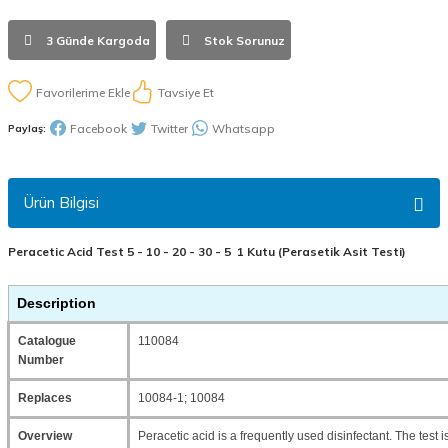
3 Günde Kargoda
Stok Sorunuz
Tavsiye Et
Facebook
Twitter
Whatsapp
Paylaş:
Ürün Bilgisi
Peracetic Acid Test 5 - 10 - 20 - 30 - 5 1 Kutu (Perasetik Asit Testi)
Description
Catalogue
110084
Number
Replaces
10084-1; 10084
Overview
Peracetic acid is a frequently used disinfectant. The test 