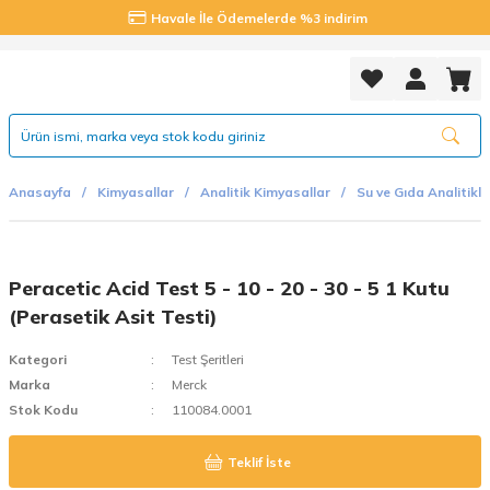
Havale İle Ödemelerde %3 indirim
Anasayfa
Kimyasallar
Analitik Kimyasallar
Su ve Gıda Analitikle
Peracetic Acid Test 5 - 10 - 20 - 30 - 5 1 Kutu
(Perasetik Asit Testi)
Kategori
Test Şeritleri
Marka
Merck
Stok Kodu
110084.0001
Teklif İste