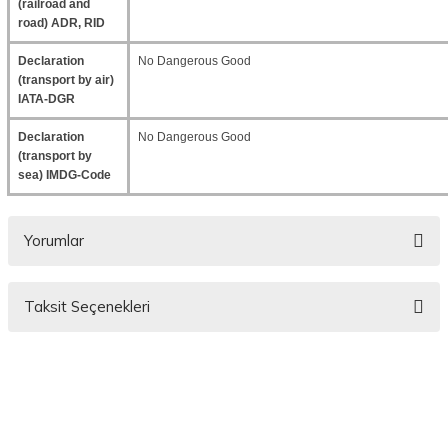
(railroad and
road) ADR, RID
Declaration
No Dangerous Good
(transport by air)
IATA-DGR
Declaration
No Dangerous Good
(transport by
sea) IMDG-Code
Yorumlar
Taksit Seçenekleri
Bu ürüne ilk yorumu siz yapın!
Yorum Yaz