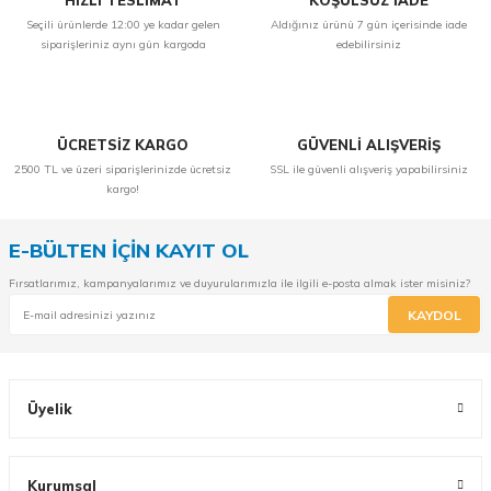
HIZLI TESLİMAT
KOŞULSUZ İADE
Seçili ürünlerde 12:00 ye kadar gelen
Aldığınız ürünü 7 gün içerisinde iade
siparişleriniz aynı gün kargoda
edebilirsiniz
ÜCRETSİZ KARGO
GÜVENLİ ALIŞVERİŞ
2500 TL ve üzeri siparişlerinizde ücretsiz
SSL ile güvenli alışveriş yapabilirsiniz
kargo!
E-BÜLTEN İÇİN KAYIT OL
Fırsatlarımız, kampanyalarımız ve duyurularımızla ile ilgili e-posta almak ister misiniz?
KAYDOL
Üyelik
Kurumsal