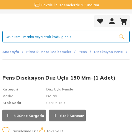
Havale İle Ödemelerde %3 indirim
Anasayfa
Plastik-Metal Malzemeler
Pens
Diseksiyon Pensi
Pens Diseksiyon Düz Uçlu 150 Mm-(1 Adet)
Kategori
Düz Uçlu Pensler
Marka
Isolab
Stok Kodu
048.07.150
3 Günde Kargoda
Stok Sorunuz
Tavsiye Et