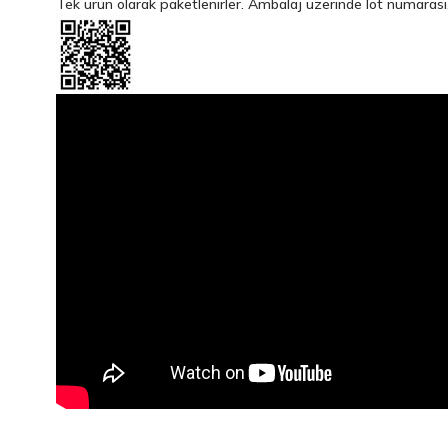
Tek ürün olarak paketlenirler. Ambalaj üzerinde lot numarası, ü