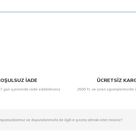
Bu ürüne ilk yorumu siz yapın!
Yorum Yaz
OŞULSUZ İADE
ÜCRETSİZ KAR
 7 gün içerisinde iade edebilirsiniz
2500 TL ve üzeri siparişlerinizde 
mpanyalarımız ve duyurularımızla ile ilgili e-posta almak ister misiniz?