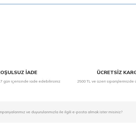
Bu ürüne ilk yorumu siz yapın!
Yorum Yaz
OŞULSUZ İADE
ÜCRETSİZ KAR
 7 gün içerisinde iade edebilirsiniz
2500 TL ve üzeri siparişlerinizde 
mpanyalarımız ve duyurularımızla ile ilgili e-posta almak ister misiniz?