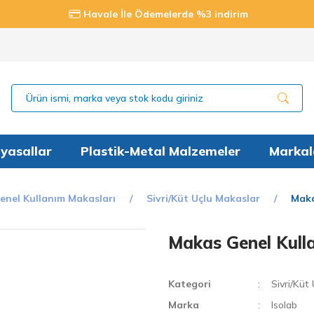
Havale İle Ödemelerde %3 indirim
yasallar
Plastik-Metal Malzemeler
Markal
enel Kullanım Makasları
Sivri/Küt Uçlu Makaslar
Maka
Makas Genel Kull
Kategori
Sivri/Küt
Marka
Isolab