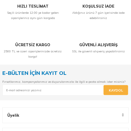
HIZLI TESLİMAT
KOŞULSUZ İADE
Seçili ürünlerde 12:00 ye kadar gelen
Aldığınız ürünü 7 gün içerisinde iade
siparişleriniz aynı gün kargoda
edebilirsiniz
ÜCRETSİZ KARGO
GÜVENLİ ALIŞVERİŞ
2500 TL ve üzeri siparişlerinizde ücretsiz
SSL ile güvenli alışveriş yapabilirsiniz
kargo!
E-BÜLTEN İÇİN KAYIT OL
Fırsatlarımız, kampanyalarımız ve duyurularımızla ile ilgili e-posta almak ister misiniz?
KAYDOL
Üyelik