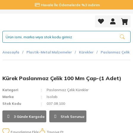
Havale İle Ödemelerde %3 indirim
Anasayfa
Plastik-Metal Malzemeler
Kürekler
Paslanmaz Çelik K
Kürek Paslanmaz Çelik 100 Mm Çap-(1 Adet)
Kategori
Paslanmaz Çelik Kürekler
Marka
Isolab
Stok Kodu
037.08.100
3 Günde Kargoda
Stok Sorunuz
Tavsiye Et