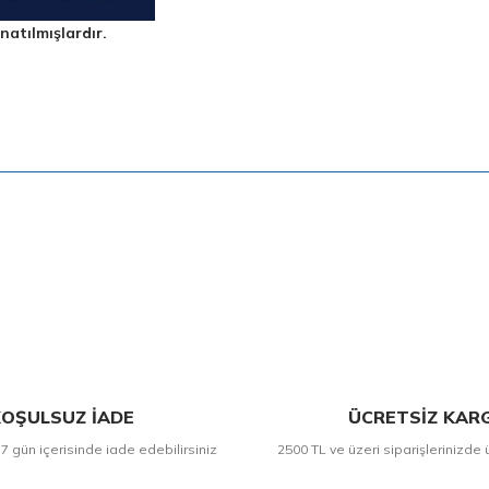
natılmışlardır.
Bu ürüne ilk yorumu siz yapın!
Yorum Yaz
OŞULSUZ İADE
ÜCRETSİZ KAR
 7 gün içerisinde iade edebilirsiniz
2500 TL ve üzeri siparişlerinizde 