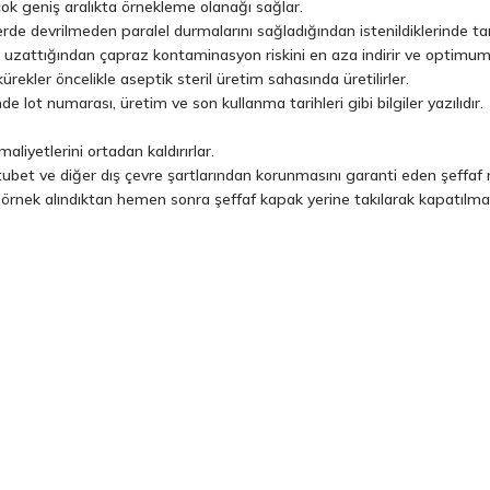
ok geniş aralıkta örnekleme olanağı sağlar.
de devrilmeden paralel durmalarını sağladığından istenildiklerinde tartı
i uzattığından çapraz kontaminasyon riskini en aza indirir ve optimum
ürekler öncelikle aseptik steril üretim sahasında üretilirler.
 lot numarası, üretim ve son kullanma tarihleri gibi bilgiler yazılıdır.
aliyetlerini ortadan kaldırırlar.
tubet ve diğer dış çevre şartlarından korunmasını garanti eden şeffaf re
örnek alındıktan hemen sonra şeffaf kapak yerine takılarak kapatılmalı