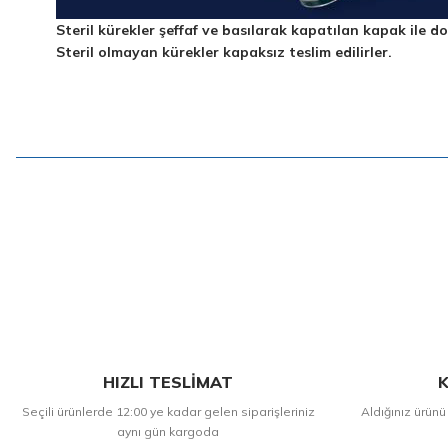
Steril kürekler şeffaf ve basılarak kapatılan kapak ile do
Steril olmayan kürekler kapaksız teslim edilirler.
HIZLI TESLİMAT
K
Seçili ürünlerde 12:00 ye kadar gelen siparişleriniz
Aldığınız ürünü
aynı gün kargoda