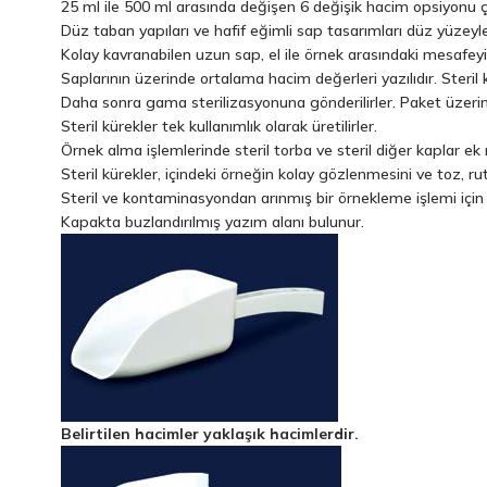
25 ml ile 500 ml arasında değişen 6 değişik hacim opsiyonu ç
Düz taban yapıları ve hafif eğimli sap tasarımları düz yüzeyler
Kolay kavranabilen uzun sap, el ile örnek arasındaki mesafey
Saplarının üzerinde ortalama hacim değerleri yazılıdır. Steril k
Daha sonra gama sterilizasyonuna gönderilirler. Paket üzerinde
Steril kürekler tek kullanımlık olarak üretilirler.
Örnek alma işlemlerinde steril torba ve steril diğer kaplar ek m
Steril kürekler, içindeki örneğin kolay gözlenmesini ve toz, ru
Steril ve kontaminasyondan arınmış bir örnekleme işlemi için 
Kapakta buzlandırılmış yazım alanı bulunur.
Belirtilen hacimler yaklaşık hacimlerdir.