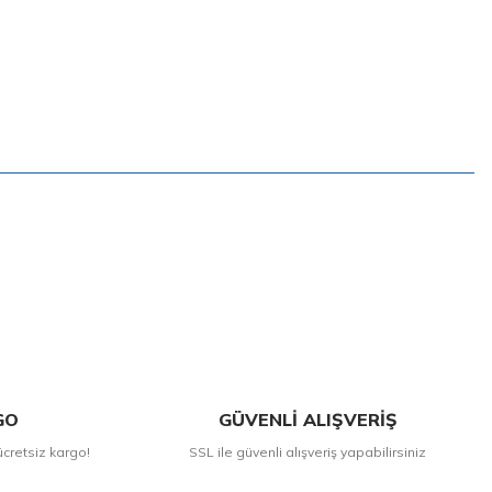
GO
GÜVENLİ ALIŞVERİŞ
ücretsiz kargo!
SSL ile güvenli alışveriş yapabilirsiniz