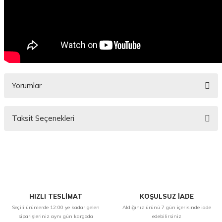
Yorumlar
Taksit Seçenekleri
Bu ürüne ilk yorumu siz yapın!
Yorum Yaz
HIZLI TESLİMAT
KOŞULSUZ İADE
Seçili ürünlerde 12:00 ye kadar gelen
Aldığınız ürünü 7 gün içerisinde iade
siparişleriniz aynı gün kargoda
edebilirsiniz