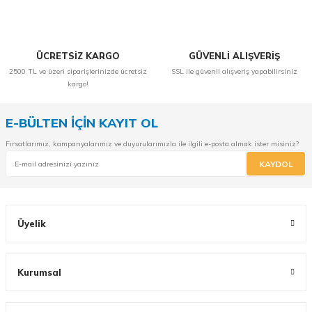
ÜCRETSİZ KARGO
GÜVENLİ ALIŞVERİŞ
2500 TL ve üzeri siparişlerinizde ücretsiz
SSL ile güvenli alışveriş yapabilirsiniz
kargo!
E-BÜLTEN İÇİN KAYIT OL
Fırsatlarımız, kampanyalarımız ve duyurularımızla ile ilgili e-posta almak ister misiniz?
KAYDOL
Üyelik
Kurumsal