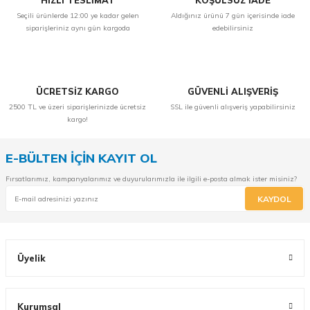
HIZLI TESLİMAT
KOŞULSUZ İADE
Seçili ürünlerde 12:00 ye kadar gelen
Aldığınız ürünü 7 gün içerisinde iade
siparişleriniz aynı gün kargoda
edebilirsiniz
ÜCRETSİZ KARGO
GÜVENLİ ALIŞVERİŞ
2500 TL ve üzeri siparişlerinizde ücretsiz
SSL ile güvenli alışveriş yapabilirsiniz
kargo!
E-BÜLTEN İÇİN KAYIT OL
Fırsatlarımız, kampanyalarımız ve duyurularımızla ile ilgili e-posta almak ister misiniz?
KAYDOL
Üyelik
Kurumsal