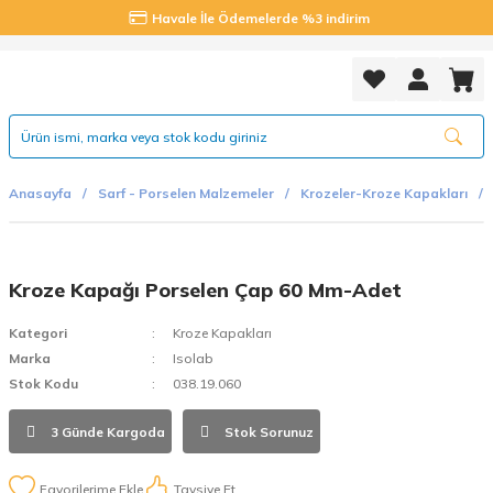
Havale İle Ödemelerde %3 indirim
Anasayfa
Sarf - Porselen Malzemeler
Krozeler-Kroze Kapakları
Kroze Kapağı Porselen Çap 60 Mm-Adet
Kategori
Kroze Kapakları
Marka
Isolab
Stok Kodu
038.19.060
3 Günde Kargoda
Stok Sorunuz
Tavsiye Et