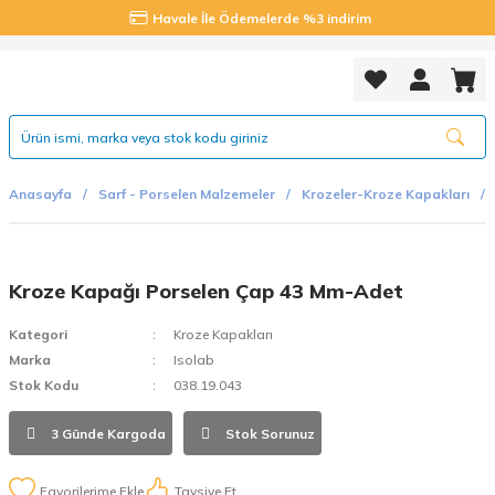
Havale İle Ödemelerde %3 indirim
Anasayfa
Sarf - Porselen Malzemeler
Krozeler-Kroze Kapakları
Kroze Kapağı Porselen Çap 43 Mm-Adet
Kategori
Kroze Kapakları
Marka
Isolab
Stok Kodu
038.19.043
3 Günde Kargoda
Stok Sorunuz
Tavsiye Et