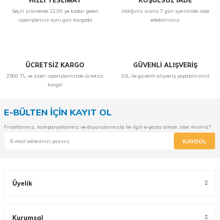
HIZLI TESLİMAT
KOŞULSUZ İADE
Seçili ürünlerde 12:00 ye kadar gelen
Aldığınız ürünü 7 gün içerisinde iade
siparişleriniz aynı gün kargoda
edebilirsiniz
ÜCRETSİZ KARGO
GÜVENLİ ALIŞVERİŞ
2500 TL ve üzeri siparişlerinizde ücretsiz
SSL ile güvenli alışveriş yapabilirsiniz
kargo!
E-BÜLTEN İÇİN KAYIT OL
Fırsatlarımız, kampanyalarımız ve duyurularımızla ile ilgili e-posta almak ister misiniz?
KAYDOL
Üyelik
Kurumsal