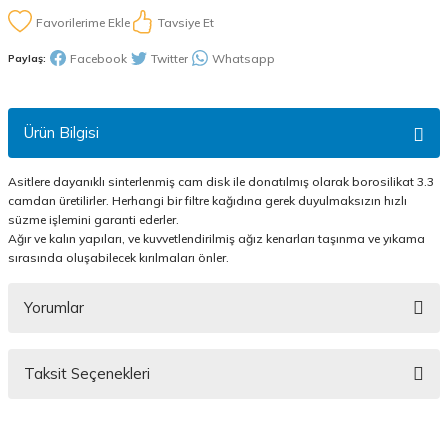
Tavsiye Et
Facebook
Twitter
Whatsapp
Paylaş:
Ürün Bilgisi
Asitlere dayanıklı sinterlenmiş cam disk ile donatılmış olarak borosilikat 3.3
camdan üretilirler. Herhangi bir filtre kağıdına gerek duyulmaksızın hızlı
süzme işlemini garanti ederler.
Ağır ve kalın yapıları, ve kuvvetlendirilmiş ağız kenarları taşınma ve yıkama
sırasında oluşabilecek kırılmaları önler.
Yorumlar
Taksit Seçenekleri
Bu ürüne ilk yorumu siz yapın!