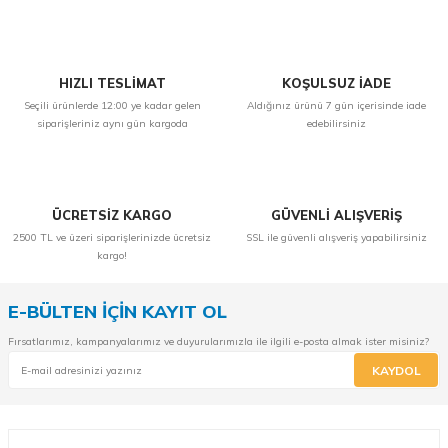
Yorum Yaz
HIZLI TESLİMAT
KOŞULSUZ İADE
Seçili ürünlerde 12:00 ye kadar gelen
Aldığınız ürünü 7 gün içerisinde iade
siparişleriniz aynı gün kargoda
edebilirsiniz
ÜCRETSİZ KARGO
GÜVENLİ ALIŞVERİŞ
2500 TL ve üzeri siparişlerinizde ücretsiz
SSL ile güvenli alışveriş yapabilirsiniz
kargo!
E-BÜLTEN İÇİN KAYIT OL
Fırsatlarımız, kampanyalarımız ve duyurularımızla ile ilgili e-posta almak ister misiniz?
KAYDOL