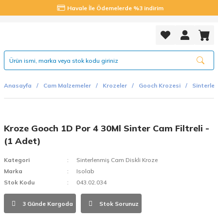
Havale İle Ödemelerde %3 indirim
Anasayfa
Cam Malzemeler
Krozeler
Gooch Krozesi
Sinterle
Kroze Gooch 1D Por 4 30Ml Sinter Cam Filtreli -
(1 Adet)
Kategori
Sinterlenmiş Cam Diskli Kroze
Marka
Isolab
Stok Kodu
043.02.034
3 Günde Kargoda
Stok Sorunuz