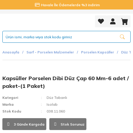
Havale İle Ödemelerde %3 indirim
Anasayfa
Sarf - Porselen Malzemeler
Porselen Kapsüller
Düz Ta
Kapsüller Porselen Dibi Düz Çap 60 Mm-6 adet /
paket-(1 Paket)
Kategori
Düz Tabanlı
Marka
Isolab
Stok Kodu
038.11.060
3 Günde Kargoda
Stok Sorunuz