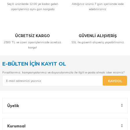
Seçili ürünlerde 12:00 ye kadar gelen
Aldığınız ürünü 7 gün içerisinde iade
siparişleriniz aynı gün kargoda
edebilirsiniz
ÜCRETSİZ KARGO
GÜVENLİ ALIŞVERİŞ
2500 TL ve üzeri siparişlerinizde ücretsiz
SSL ile güvenli alışveriş yapabilirsiniz
kargo!
E-BÜLTEN İÇİN KAYIT OL
Fırsatlarımız, kampanyalarımız ve duyurularımızla ile ilgili e-posta almak ister misiniz?
KAYDOL
Üyelik
Kurumsal