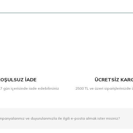
Bu ürüne ilk yorumu siz yapın!
Yorum Yaz
OŞULSUZ İADE
ÜCRETSİZ KAR
 7 gün içerisinde iade edebilirsiniz
2500 TL ve üzeri siparişlerinizde 
mpanyalarımız ve duyurularımızla ile ilgili e-posta almak ister misiniz?