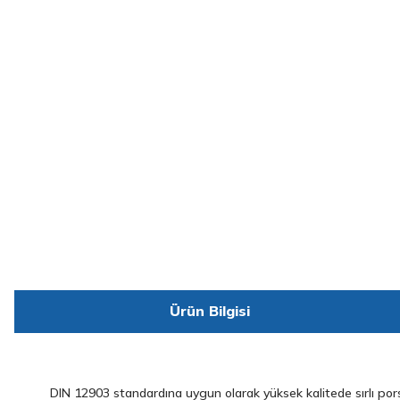
Ürün Bilgisi
DIN 12903 standardına uygun olarak yüksek kalitede sırlı pors