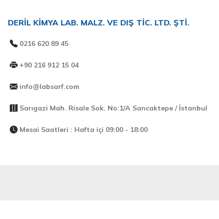
DERİL KİMYA LAB. MALZ. VE DIŞ TİC. LTD. ŞTİ.
0216 620 89 45
+90 216 912 15 04
info@labsarf.com
Sarıgazi Mah. Risale Sok. No:1/A Sancaktepe / İstanbul
Mesai Saatleri : Hafta içi 09:00 - 18:00